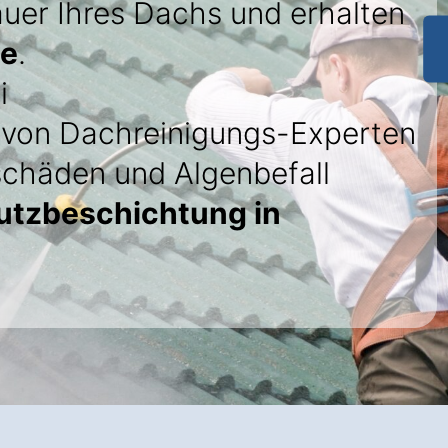
uer Ihres Dachs und erhalten
ie
.
i
von Dachreinigungs-Experten
schäden und Algenbefall
utzbeschichtung in