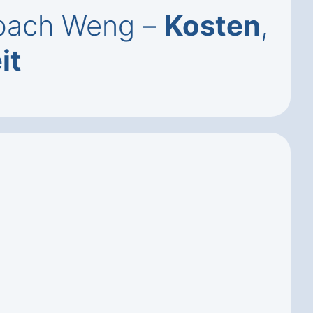
sbach Weng –
Kosten
,
it