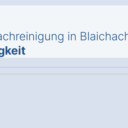
chreinigung in Blaichac
gkeit