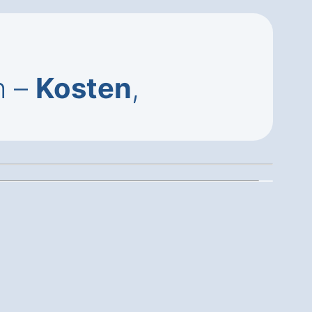
h –
Kosten
,