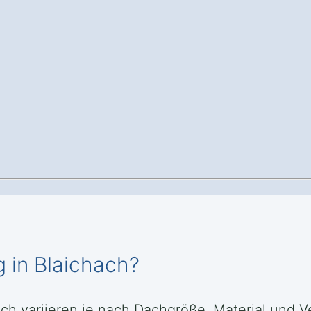
 in Blaichach?
ach variieren je nach Dachgröße, Material und 