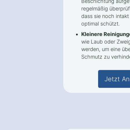
Beschichtung aufget
regelmäßig überprüf
dass sie noch intakt
optimal schützt.
Kleinere Reinigung
wie Laub oder Zweig
werden, um eine ü
Schmutz zu verhind
Jetzt An