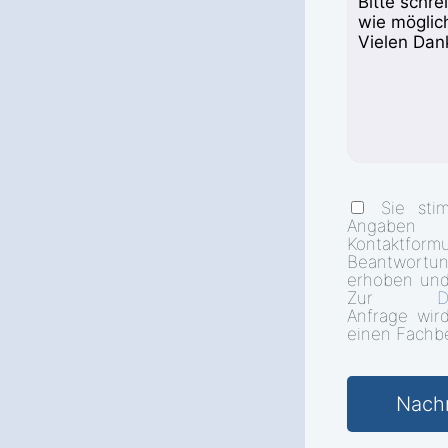
Sie sti
Angab
Kontakt
Beantwort
erhoben und
Zur
D
Anfrage wir
einen Fachbe