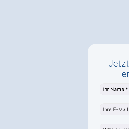
Jetz
e