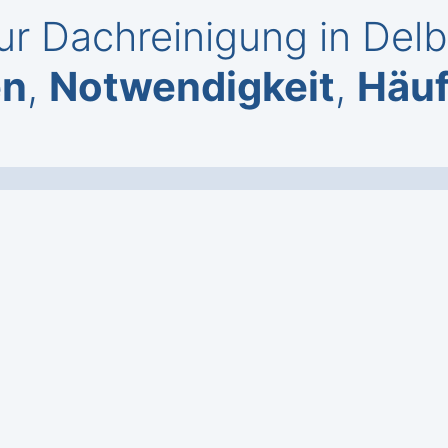
r Dachreinigung in Del
en
,
Notwendigkeit
,
Häuf