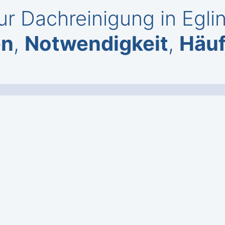
r Dachreinigung in Egli
en
,
Notwendigkeit
,
Häuf