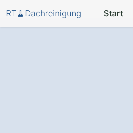
RT🧹Dachreinigung
Start
Moos und Schm
in Egling Ergert
Die professionelle Dachre