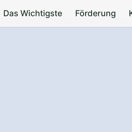
Das Wichtigste
Förderung
utz
auf dem Dach
shausen.
inigung und Beschichtung
: