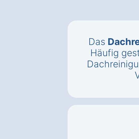
Das
Dachr
Häufig gest
Dachreinigu
V