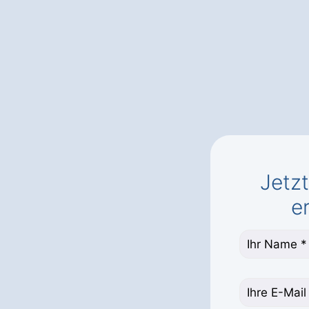
Jetz
e