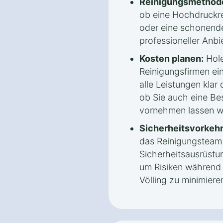
Reinigungsmethode
ob eine Hochdruckr
oder eine schonende
professioneller Anbi
Kosten planen:
Hole
Reinigungsfirmen ei
alle Leistungen klar 
ob Sie auch eine Be
vornehmen lassen w
Sicherheitsvorkeh
das Reinigungsteam
Sicherheitsausrüstu
um Risiken während 
Völling zu minimiere