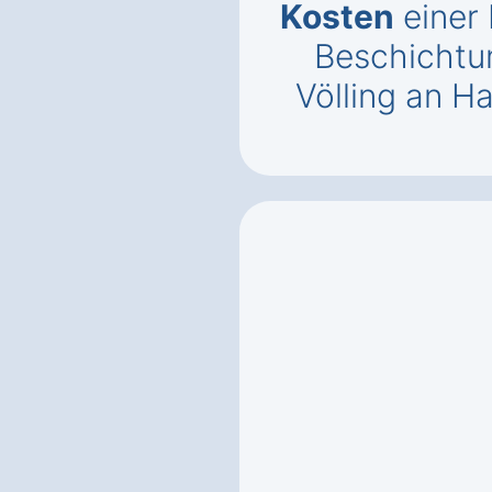
Kosten
einer
Beschichtun
Völling an H