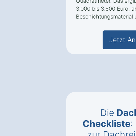
Quadratmeter. Das ergi
3.000 bis 3.600 Euro, 
Beschichtungsmaterial 
Jetzt An
Die
Dac
Checkliste
:
zur Dachrei