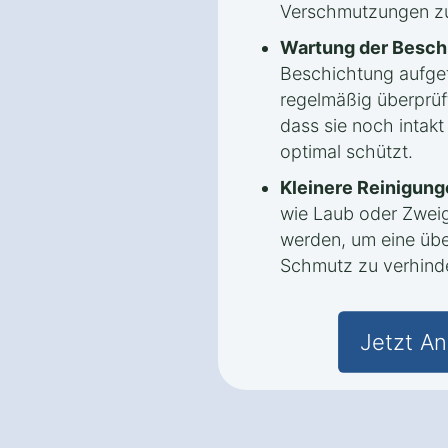
Verschmutzungen zu
Wartung der Besch
Beschichtung aufget
regelmäßig überprüf
dass sie noch intakt
optimal schützt.
Kleinere Reinigung
wie Laub oder Zweig
werden, um eine ü
Schmutz zu verhind
Jetzt An