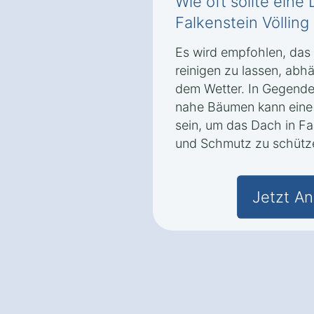
Wie oft sollte eine
Falkenstein Völlin
Es wird empfohlen, das 
reinigen zu lassen, ab
dem Wetter. In Gegenden
nahe Bäumen kann eine 
sein, um das Dach in Fa
und Schmutz zu schütz
Jetzt An