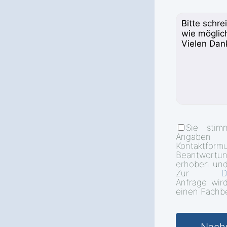
Sie stim
Angab
Kontakt
Beantwort
erhoben und
Zur
D
Anfrage wir
einen Fachbe