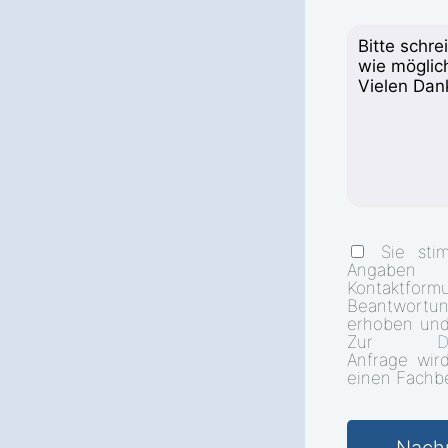
Sie sti
Angab
Kontakt
Beantwort
erhoben und
Zur
D
Anfrage wir
einen Fachbe