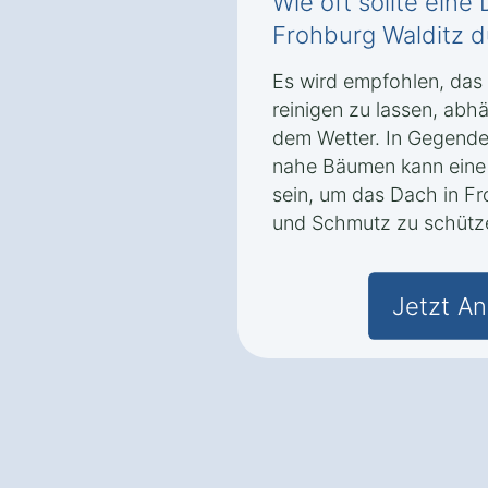
Wie oft sollte eine
Frohburg Walditz 
Es wird empfohlen, das 
reinigen zu lassen, ab
dem Wetter. In Gegenden
nahe Bäumen kann eine 
sein, um das Dach in F
und Schmutz zu schütz
Jetzt An