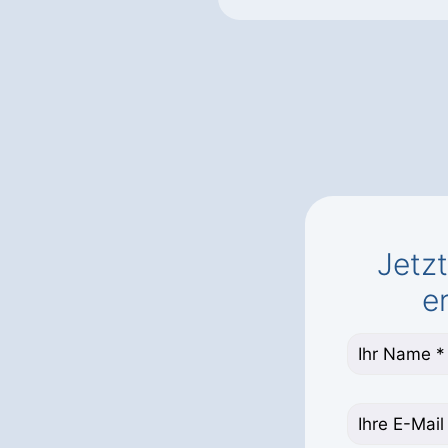
Jetz
e