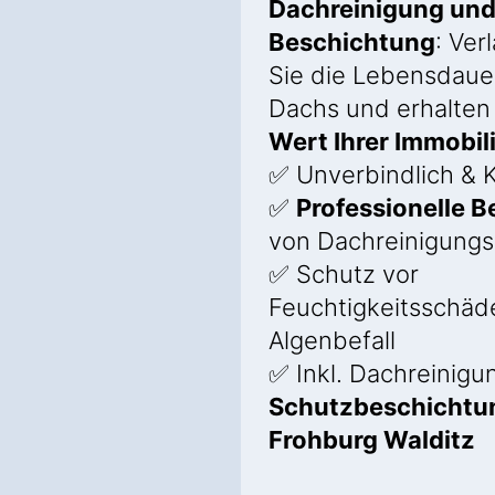
Dachreinigung un
Beschichtung
: Ver
Sie die Lebensdauer
Dachs und erhalten
Wert Ihrer Immobil
✅ Unverbindlich & K
✅
Professionelle 
von Dachreinigung
✅ Schutz vor
Feuchtigkeitsschäd
Algenbefall
✅ Inkl. Dachreinigu
Schutzbeschichtun
Frohburg Walditz