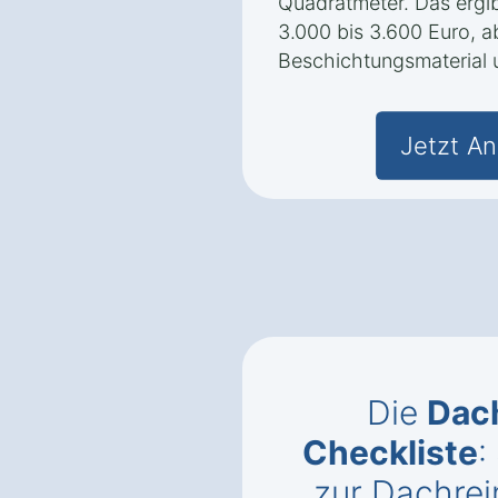
Quadratmeter. Das ergi
3.000 bis 3.600 Euro, 
Beschichtungsmaterial 
Jetzt An
Die
Dac
Checkliste
:
zur Dachrei