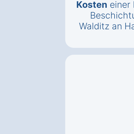
Kosten
einer
Beschicht
Walditz an H