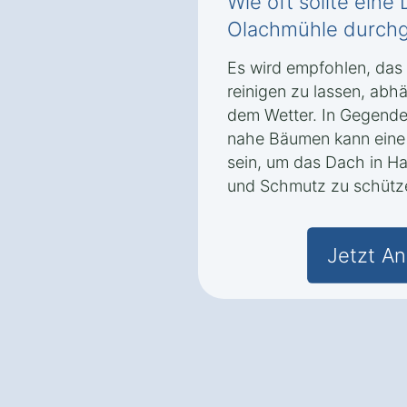
Wie oft sollte eine
Olachmühle durchg
Es wird empfohlen, das 
reinigen zu lassen, ab
dem Wetter. In Gegenden
nahe Bäumen kann eine 
sein, um das Dach in 
und Schmutz zu schütz
Jetzt An