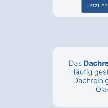
Jetzt An
Das
Dachr
Häufig gest
Dachreini
Ola