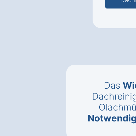
Das
Wi
Dachreini
Olachmü
Notwendig