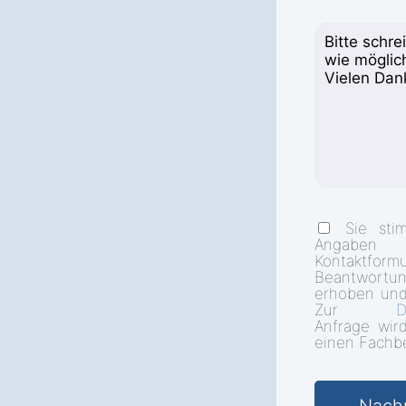
Sie sti
Angab
Kontakt
Beantwort
erhoben und
Zur
D
Anfrage wir
einen Fachbe