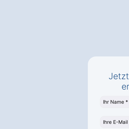
Jetz
e