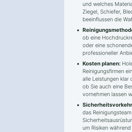
und welches Materia
Ziegel, Schiefer, Bl
beeinflussen die Wa
Reinigungsmethode
ob eine Hochdruckr
oder eine schonende
professioneller Anbi
Kosten planen:
Hole
Reinigungsfirmen ei
alle Leistungen klar 
ob Sie auch eine Be
vornehmen lassen w
Sicherheitsvorkeh
das Reinigungsteam
Sicherheitsausrüstu
um Risiken während 