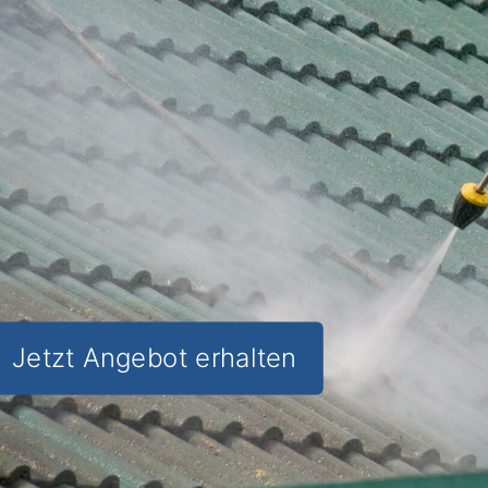
Lebensdauer Ihres Dachs und erhalten
Sie
den Wert Ihrer Immobilie
.
✅ Unverbindlich & Kostenfrei
✅
Professionelle Beratung
von
Dachreinigungs-Experten
✅ Schutz vor Feuchtigkeitsschäden
und Algenbefall
✅ Inkl. Dachreinigungs-
Schutzbeschichtung in Hinzenburg
Jetzt Angebot erhalten