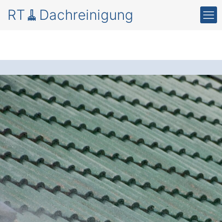
RT🧹Dachreinigung
Moos und Schmutz
auf dem Dach in
Hinzenburg.
Die professionelle Dachreinigung und
Beschichtung
: Verlängern Sie die