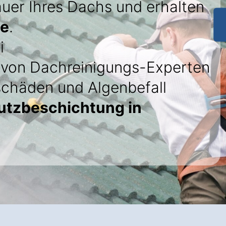
uer Ihres Dachs und erhalten
ie
.
i
von Dachreinigungs-Experten
schäden und Algenbefall
utzbeschichtung in