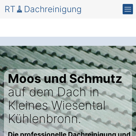
RT🧹Dachreinigung
Moos und Schmutz
auf dem Dach in
Kleines Wiesental
Kühlenbronn.
Die professionelle Dachreinigung und