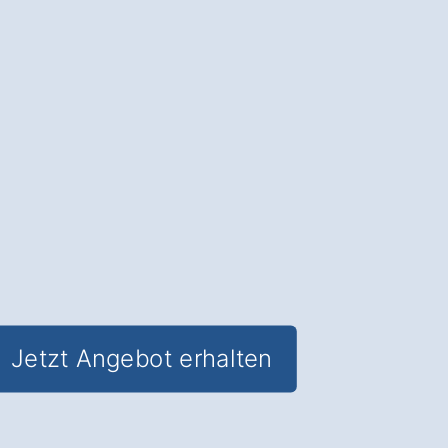
Lebensdauer Ihres Dachs und erhalten
Sie
den Wert Ihrer Immobilie
.
✅ Unverbindlich & Kostenfrei
✅
Professionelle Beratung
von
Dachreinigungs-Experten
✅ Schutz vor Feuchtigkeitsschäden
und Algenbefall
✅ Inkl. Dachreinigungs-
Schutzbeschichtung in Lindau
Hoyren
Jetzt Angebot erhalten