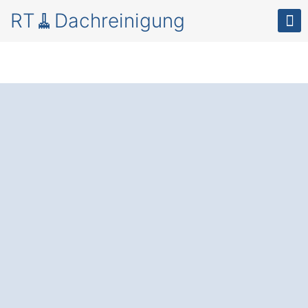
RT🧹Dachreinigung
Moos und Schmutz
auf dem Dach in
Lindau Hoyren.
Die professionelle Dachreinigung und
Beschichtung
: Verlängern Sie die