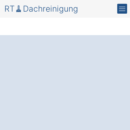
RT🧹Dachreinigung
Moos und Schmutz
auf dem Dach in
Markt Indersdorf Erl.
Die professionelle Dachreinigung und
Beschichtung
: Verlängern Sie die