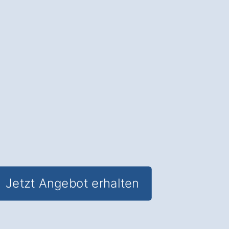
Lebensdauer Ihres Dachs und erhalten
Sie
den Wert Ihrer Immobilie
.
✅ Unverbindlich & Kostenfrei
✅
Professionelle Beratung
von
Dachreinigungs-Experten
✅ Schutz vor Feuchtigkeitsschäden
und Algenbefall
✅ Inkl. Dachreinigungs-
Schutzbeschichtung in Markt
Indersdorf Erl
Jetzt Angebot erhalten