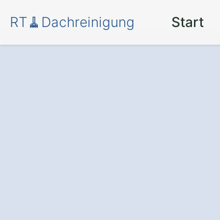
RT🧹Dachreinigung
Start
Moos und Schm
in Merklingen Wid
Die professionelle Dachre