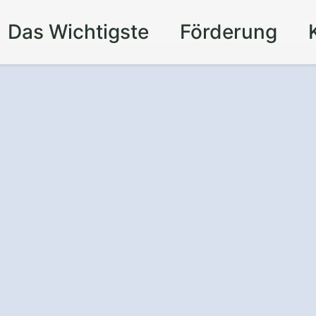
Das Wichtigste
Förderung
utz
auf dem Dach
derstall.
inigung und Beschichtung
: