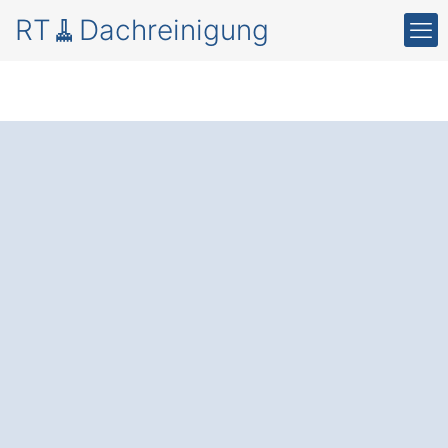
RT🧹Dachreinigung
Moos und Schmutz
auf dem Dach in
Neuenstein
Göltenhof.
Die professionelle Dachreinigung und