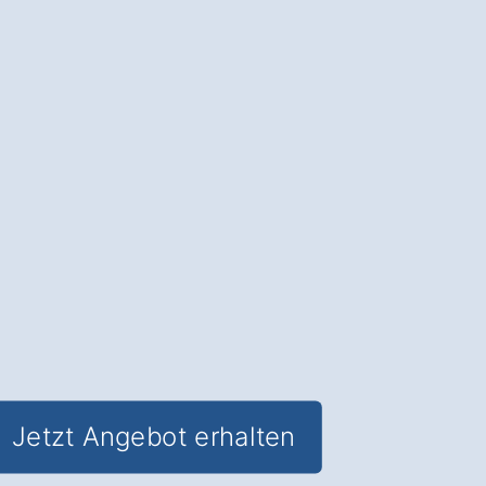
Beschichtung
: Verlängern Sie die
Lebensdauer Ihres Dachs und erhalten
Sie
den Wert Ihrer Immobilie
.
✅ Unverbindlich & Kostenfrei
✅
Professionelle Beratung
von
Dachreinigungs-Experten
✅ Schutz vor Feuchtigkeitsschäden
und Algenbefall
✅ Inkl. Dachreinigungs-
Schutzbeschichtung in Neuenstein
Göltenhof
Jetzt Angebot erhalten