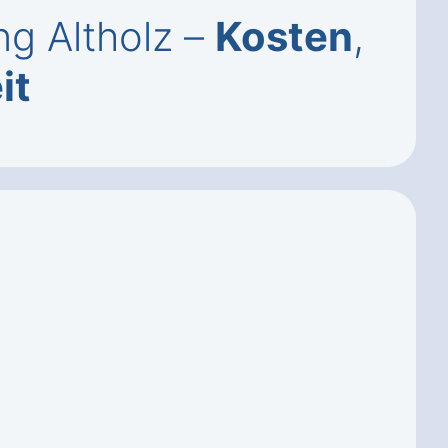
ng Altholz –
Kosten
,
it