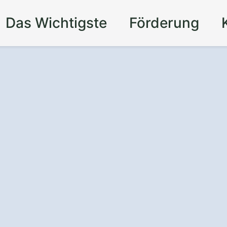
Das Wichtigste
Förderung
utz
auf dem Dach
z.
inigung und Beschichtung
: