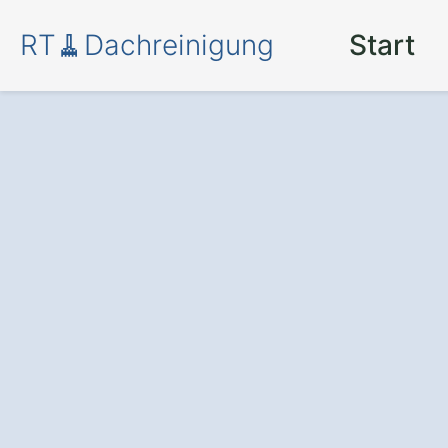
RT🧹Dachreinigung
Start
Moos und Schm
in Plattling Althol
Die professionelle Dachre