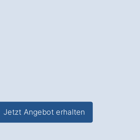
Lebensdauer Ihres Dachs und erhalten
Sie
den Wert Ihrer Immobilie
.
✅ Unverbindlich & Kostenfrei
✅
Professionelle Beratung
von
Dachreinigungs-Experten
✅ Schutz vor Feuchtigkeitsschäden
und Algenbefall
✅ Inkl. Dachreinigungs-
Schutzbeschichtung in Plöwen
Wilhelmshof
Jetzt Angebot erhalten