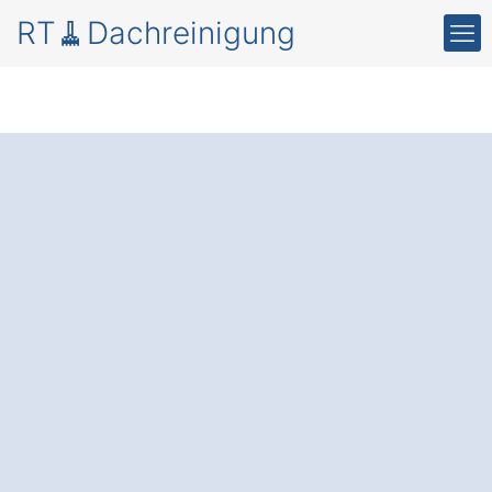
RT🧹Dachreinigung
Moos und Schmutz
auf dem Dach in
Plöwen Wilhelmshof.
Die professionelle Dachreinigung und
Beschichtung
: Verlängern Sie die