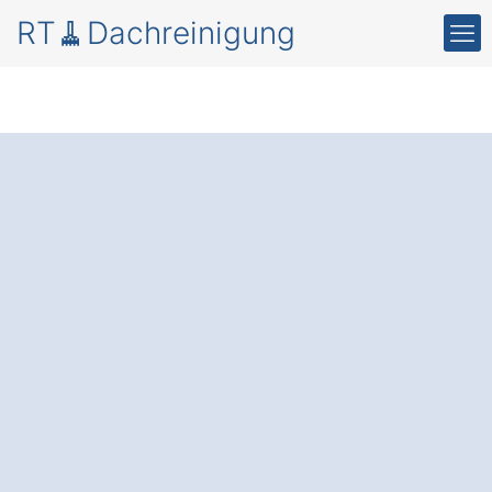
RT🧹Dachreinigung
Moos und Schmutz
auf dem Dach in
Raguhn-Jeßnitz
Priorau.
Die professionelle Dachreinigung und