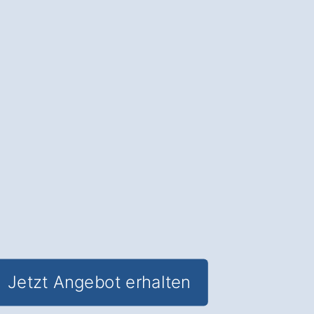
Beschichtung
: Verlängern Sie die
Lebensdauer Ihres Dachs und erhalten
Sie
den Wert Ihrer Immobilie
.
✅ Unverbindlich & Kostenfrei
✅
Professionelle Beratung
von
Dachreinigungs-Experten
✅ Schutz vor Feuchtigkeitsschäden
und Algenbefall
✅ Inkl. Dachreinigungs-
Schutzbeschichtung in Raguhn-
Jeßnitz Priorau
Jetzt Angebot erhalten