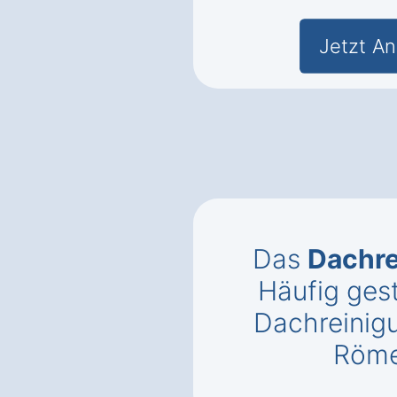
Jetzt An
Das
Dachr
Häufig gest
Dachreinigu
Röme