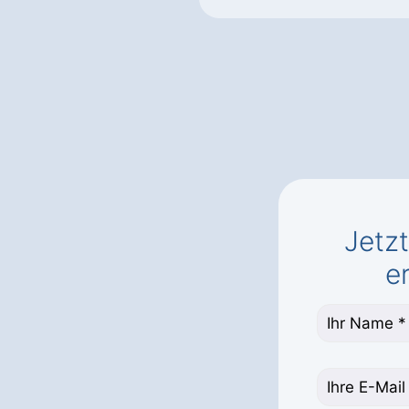
Jetz
e