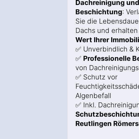
Dachreinigung un
Beschichtung
: Ver
Sie die Lebensdauer
Dachs und erhalten
Wert Ihrer Immobil
✅ Unverbindlich & K
✅
Professionelle 
von Dachreinigung
✅ Schutz vor
Feuchtigkeitsschäd
Algenbefall
✅ Inkl. Dachreinigu
Schutzbeschichtun
Reutlingen Römer