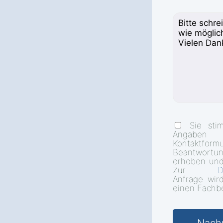
Sie sti
Angab
Kontakt
Beantwort
erhoben und
Zur
D
Anfrage wir
einen Fachbe