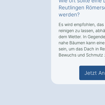
Wie oft sollte eine
Reutlingen Römers
werden?
Es wird empfohlen, das 
reinigen zu lassen, ab
dem Wetter. In Gegenden
nahe Bäumen kann eine 
sein, um das Dach in R
Bewuchs und Schmutz z
Jetzt An