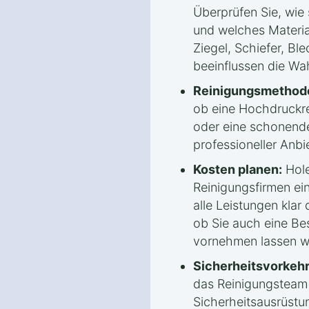
Überprüfen Sie, wie 
und welches Materia
Ziegel, Schiefer, Bl
beeinflussen die Wa
Reinigungsmethode
ob eine Hochdruckr
oder eine schonende
professioneller Anbi
Kosten planen:
Hole
Reinigungsfirmen ei
alle Leistungen klar 
ob Sie auch eine Be
vornehmen lassen w
Sicherheitsvorkeh
das Reinigungsteam
Sicherheitsausrüstu