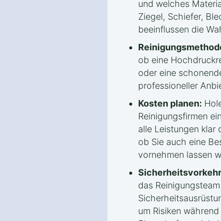
und welches Materia
Ziegel, Schiefer, Bl
beeinflussen die Wa
Reinigungsmethode
ob eine Hochdruckr
oder eine schonende
professioneller Anbi
Kosten planen:
Hole
Reinigungsfirmen ei
alle Leistungen klar 
ob Sie auch eine Be
vornehmen lassen w
Sicherheitsvorkeh
das Reinigungsteam
Sicherheitsausrüstu
um Risiken während 