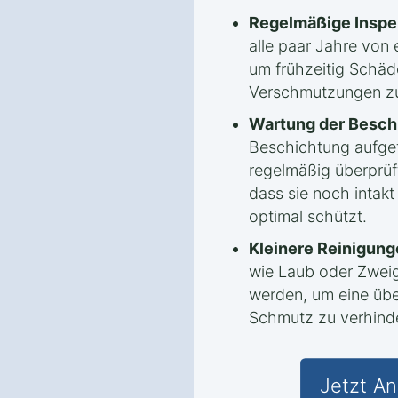
Regelmäßige Inspe
alle paar Jahre von
um frühzeitig Schäd
Verschmutzungen zu
Wartung der Besch
Beschichtung aufget
regelmäßig überprüf
dass sie noch intakt
optimal schützt.
Kleinere Reinigung
wie Laub oder Zweig
werden, um eine ü
Schmutz zu verhind
Jetzt An