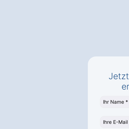
Jetz
e