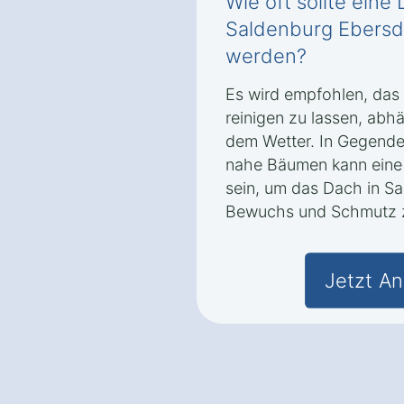
Wie oft sollte eine
Saldenburg Ebersd
werden?
Es wird empfohlen, das 
reinigen zu lassen, ab
dem Wetter. In Gegenden
nahe Bäumen kann eine 
sein, um das Dach in S
Bewuchs und Schmutz z
Jetzt An