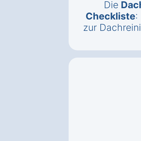
Die
Dac
Checkliste
:
zur Dachrein