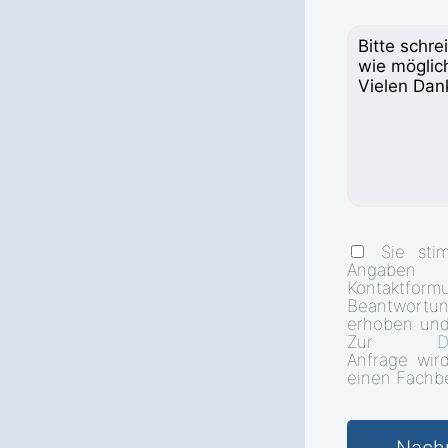
Sie sti
Angab
Kontakt
Beantwort
erhoben und
Zur
D
Anfrage wir
einen Fachbe