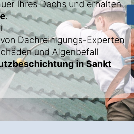
uer Ihres Dachs und erhalten
ie
.
i
von Dachreinigungs-Experten
schäden und Algenbefall
utzbeschichtung in Sankt