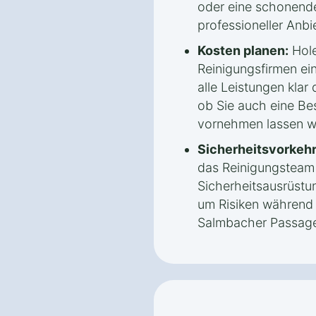
oder eine schonende
professioneller Anbi
Kosten planen:
Hole
Reinigungsfirmen ei
alle Leistungen klar 
ob Sie auch eine Be
vornehmen lassen w
Sicherheitsvorkeh
das Reinigungsteam
Sicherheitsausrüstu
um Risiken während 
Salmbacher Passage