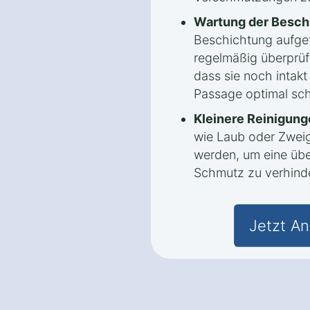
Wartung der Besch
Beschichtung aufget
regelmäßig überprüf
dass sie noch intak
Passage optimal sch
Kleinere Reinigung
wie Laub oder Zweig
werden, um eine ü
Schmutz zu verhind
Jetzt An