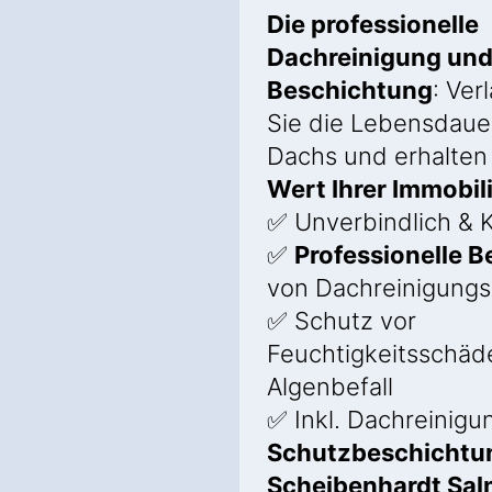
Die professionelle
Dachreinigung un
Beschichtung
: Ver
Sie die Lebensdauer
Dachs und erhalten
Wert Ihrer Immobil
✅ Unverbindlich & K
✅
Professionelle 
von Dachreinigung
✅ Schutz vor
Feuchtigkeitsschäd
Algenbefall
✅ Inkl. Dachreinigu
Schutzbeschichtun
Scheibenhardt Sa