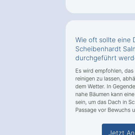
Wie oft sollte eine
Scheibenhardt Sal
durchgeführt wer
Es wird empfohlen, das 
reinigen zu lassen, ab
dem Wetter. In Gegenden
nahe Bäumen kann eine 
sein, um das Dach in S
Passage vor Bewuchs u
Jetzt An