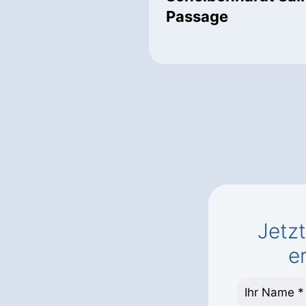
Passage
Jetz
e