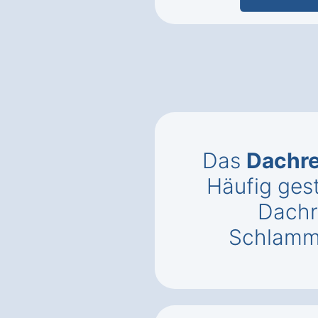
Das
Dachr
Häufig gest
Dachr
Schlamm