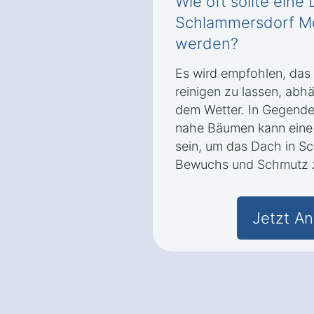
Wie oft sollte eine
Schlammersdorf M
werden?
Es wird empfohlen, das 
reinigen zu lassen, ab
dem Wetter. In Gegenden
nahe Bäumen kann eine 
sein, um das Dach in S
Bewuchs und Schmutz z
Jetzt An