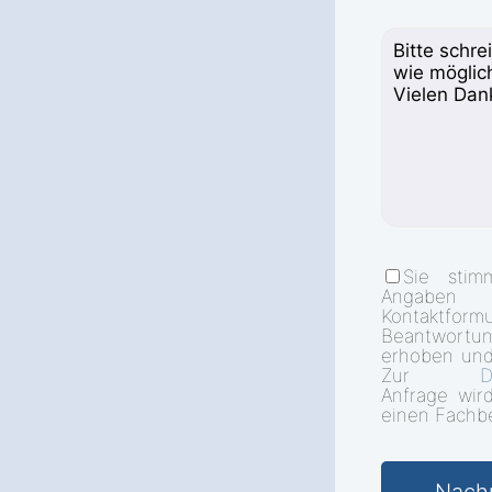
Sie stim
Angab
Kontakt
Beantwort
erhoben und
Zur
D
Anfrage wir
einen Fachbe