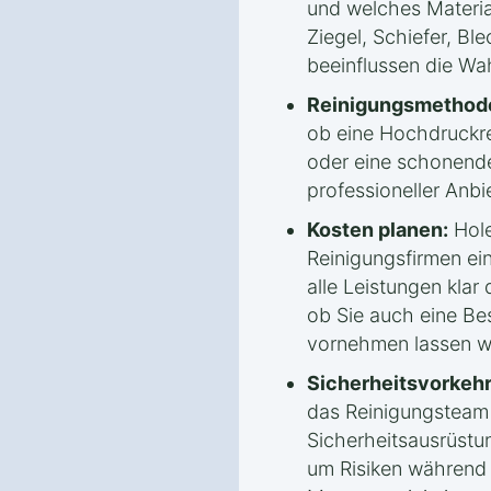
und welches Materia
Ziegel, Schiefer, Bl
beeinflussen die Wa
Reinigungsmethode
ob eine Hochdruckr
oder eine schonende
professioneller Anbi
Kosten planen:
Hole
Reinigungsfirmen ei
alle Leistungen klar 
ob Sie auch eine Be
vornehmen lassen w
Sicherheitsvorkeh
das Reinigungsteam
Sicherheitsausrüstu
um Risiken während 