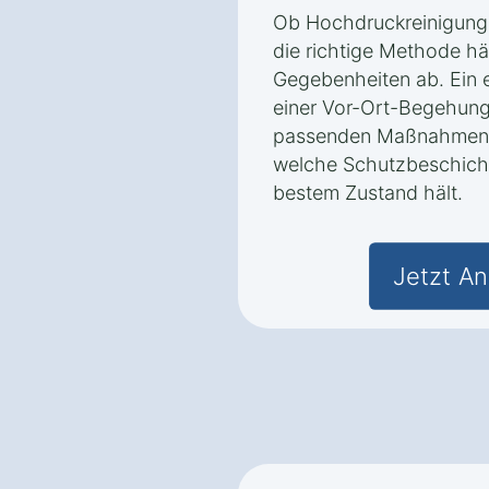
Ob Hochdruckreinigung
die richtige Methode h
Gegebenheiten ab. Ein e
einer Vor-Ort-Begehun
passenden Maßnahmen e
welche Schutzbeschicht
bestem Zustand hält.
Jetzt An