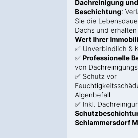
Dachreinigung un
Beschichtung
: Ver
Sie die Lebensdauer
Dachs und erhalten
Wert Ihrer Immobil
✅ Unverbindlich & K
✅
Professionelle 
von Dachreinigung
✅ Schutz vor
Feuchtigkeitsschäd
Algenbefall
✅ Inkl. Dachreinigu
Schutzbeschichtun
Schlammersdorf 