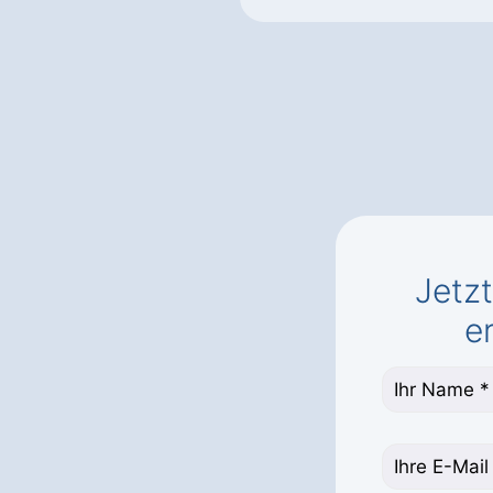
Jetz
e