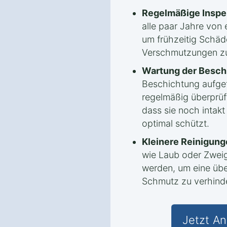
Regelmäßige Inspe
alle paar Jahre von
um frühzeitig Schäd
Verschmutzungen zu
Wartung der Besch
Beschichtung aufget
regelmäßig überprüf
dass sie noch intak
optimal schützt.
Kleinere Reinigung
wie Laub oder Zweig
werden, um eine ü
Schmutz zu verhind
Jetzt An