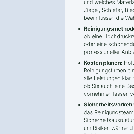
und welches Materia
Ziegel, Schiefer, Bl
beeinflussen die Wa
Reinigungsmethode
ob eine Hochdruckr
oder eine schonende
professioneller Anbi
Kosten planen:
Hole
Reinigungsfirmen ei
alle Leistungen klar 
ob Sie auch eine Be
vornehmen lassen w
Sicherheitsvorkeh
das Reinigungsteam
Sicherheitsausrüstu
um Risiken während 