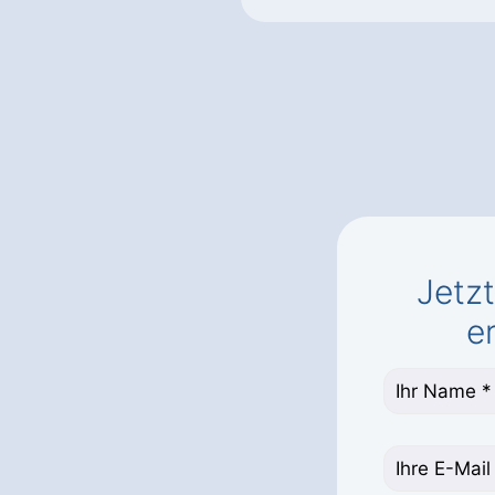
Jetz
e