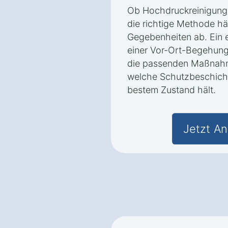
Ob Hochdruckreinigung
die richtige Methode h
Gegebenheiten ab. Ein e
einer Vor-Ort-Begehun
die passenden Maßnahm
welche Schutzbeschicht
bestem Zustand hält.
Jetzt An