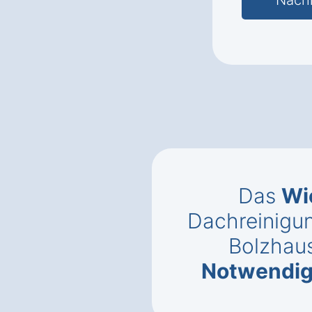
Das
Wi
Dachreinigu
Bolzhau
Notwendig