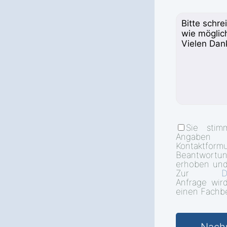
Sie stim
Angab
Kontakt
Beantwort
erhoben und
Zur
D
Anfrage wir
einen Fachbe