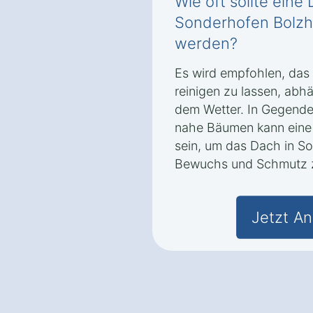
Wie oft sollte eine
Sonderhofen Bolzh
werden?
Es wird empfohlen, das 
reinigen zu lassen, ab
dem Wetter. In Gegenden
nahe Bäumen kann eine 
sein, um das Dach in S
Bewuchs und Schmutz z
Jetzt An