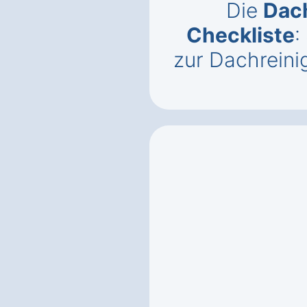
Die
Dac
Checkliste
:
zur Dachreini