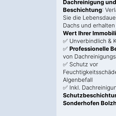
Dachreinigung un
Beschichtung
: Ver
Sie die Lebensdauer
Dachs und erhalten
Wert Ihrer Immobil
✅ Unverbindlich & K
✅
Professionelle 
von Dachreinigung
✅ Schutz vor
Feuchtigkeitsschäd
Algenbefall
✅ Inkl. Dachreinigu
Schutzbeschichtun
Sonderhofen Bolz