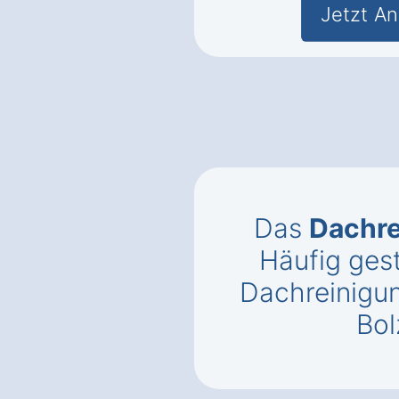
Jetzt An
Das
Dachr
Häufig gest
Dachreinigu
Bol