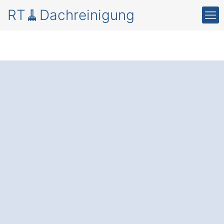
RT🧹Dachreinigung
Moos und Schmutz
auf dem Dach in
Wegberg Rickelrath.
Die professionelle Dachreinigung und
Beschichtung
: Verlängern Sie die