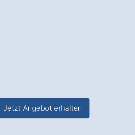
Lebensdauer Ihres Dachs und erhalten
Sie
den Wert Ihrer Immobilie
.
✅ Unverbindlich & Kostenfrei
✅
Professionelle Beratung
von
Dachreinigungs-Experten
✅ Schutz vor Feuchtigkeitsschäden
und Algenbefall
✅ Inkl. Dachreinigungs-
Schutzbeschichtung in Wegberg
Rickelrath
Jetzt Angebot erhalten